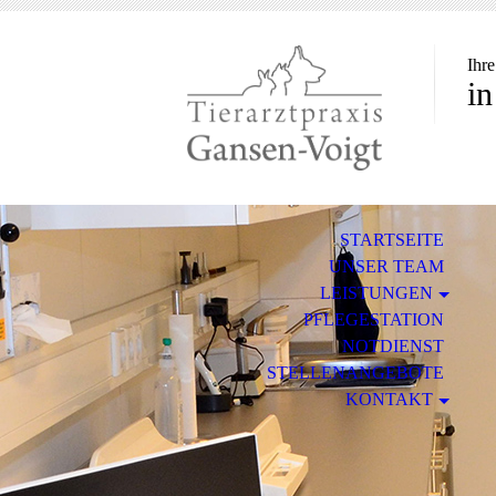
Ihre
i
STARTSEITE
UNSER TEAM
LEISTUNGEN
PFLEGESTATION
NOTDIENST
STELLENANGEBOTE
KONTAKT